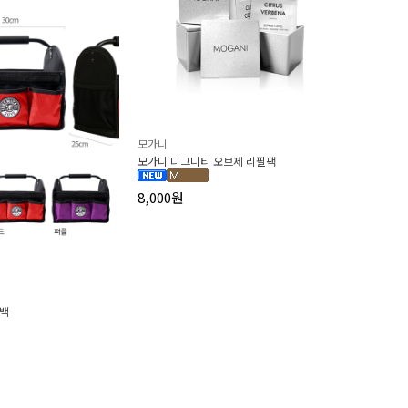
모가니
모가니 디그니티 오브제 리필팩
8,000원
툴백