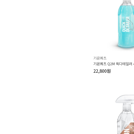
기온쿼츠
기온쿼츠 Q2M 퀵디테일러 4
22,800원