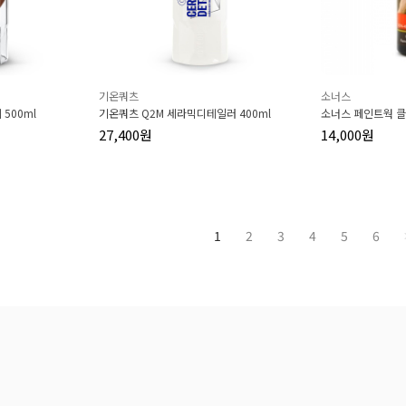
기온쿼츠
소너스
500ml
기온쿼츠 Q2M 세라믹디테일러 400ml
소너스 페인트웍 클
27,400원
14,000원
1
2
3
4
5
6