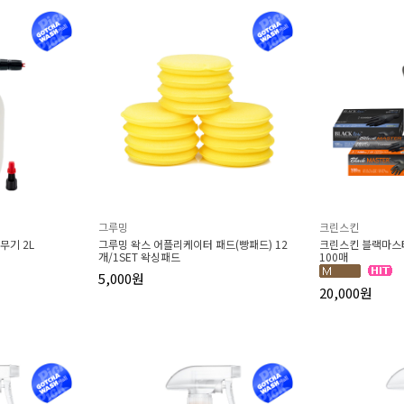
그루밍
크린스킨
무기 2L
그루밍 왁스 어플리케이터 패드(빵패드) 12
크린스킨 블랙마스
개/1SET 왁싱패드
100매
5,000원
20,000원