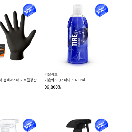
기온쿼츠
터 블랙마스터 니트릴장갑
기온쿼츠 Q2 타이어 400ml
39,800원