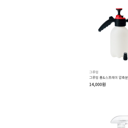
그루밍
그루밍 폼&스프레이 압축분
14,000원