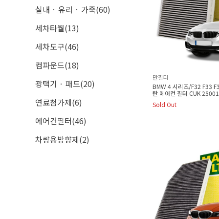
실내 · 유리 · 가죽(60)
세차타월(13)
세차도구(46)
컴파운드(18)
만필터
광택기 · 패드(20)
BMW 4 시리즈/F32 F33 F3
탄 에어컨 필터 CUK 25001
연료첨가제(6)
Sold Out
에어컨필터(46)
차량용방향제(2)