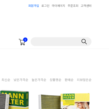
회원가입
로그인
마이페이지
주문조회
고객센터
0
최신순
낮은가격순
높은가격순
상품명순
판매순
리뷰많은순