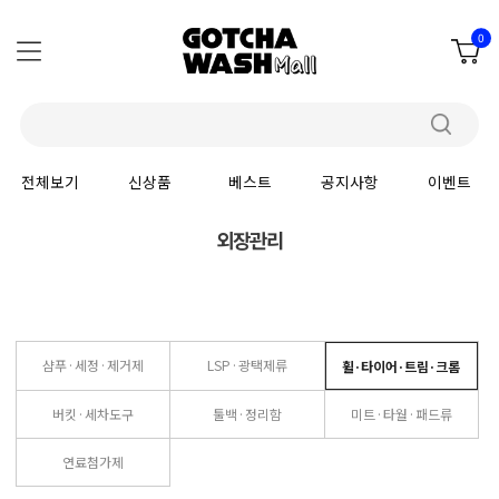
0
전체보기
신상품
베스트
공지사항
이벤트
외장관리
샴푸·세정·제거제
LSP·광택제류
휠·타이어·트림·크롬
버킷·세차도구
툴백·정리함
미트·타월·패드류
연료첨가제