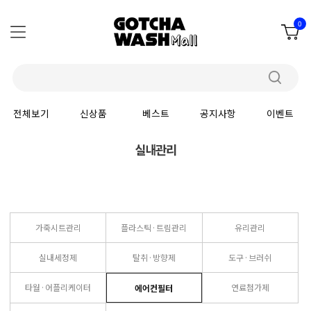
0
전체보기
신상품
베스트
공지사항
이벤트
실내관리
가죽시트관리
플라스틱·트림관리
유리관리
실내세정제
탈취·방향제
도구·브러쉬
타월·어플리케이터
연료첨가제
에어컨필터