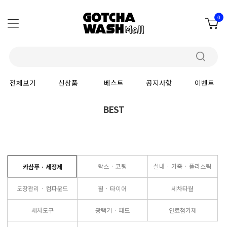
0
전체보기
신상품
베스트
공지사항
이벤트
BEST
왁스 · 코팅
실내 · 가죽 · 플라스틱
카샴푸 · 세정제
도장관리 · 컴파운드
휠 · 타이어
세차타월
세차도구
광택기 · 패드
연료첨가제