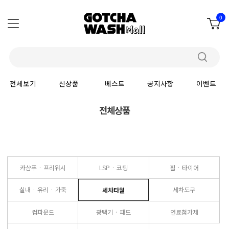
0
전체보기
신상품
베스트
공지사항
이벤트
전체상품
카샴푸 · 프리워시
LSP · 코팅
휠 · 타이어
실내 · 유리 · 가죽
세차도구
세차타월
컴파운드
광택기 · 패드
연료첨가제