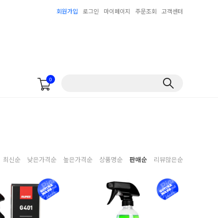
회원가입
로그인
마이페이지
주문조회
고객센터
0
최신순
낮은가격순
높은가격순
상품명순
판매순
리뷰많은순