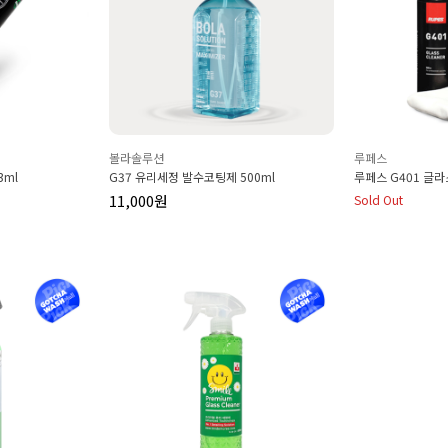
볼라솔루션
루페스
3ml
G37 유리세정 발수코팅제 500ml
루페스 G401 글라
11,000원
Sold Out