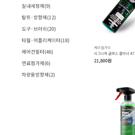
실내세정제(9)
탈취·방향제(12)
도구·브러쉬(20)
타월·어플리케이터(18)
케미컬가이
에어컨필터(46)
시그니쳐 글라스 클리너 47
21,800원
연료첨가제(6)
차량용방향제(2)