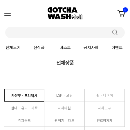
0
전체보기
신상품
베스트
공지사항
이벤트
전체상품
LSP · 코팅
휠 · 타이어
카샴푸 · 프리워시
실내 · 유리 · 가죽
세차타월
세차도구
컴파운드
광택기 · 패드
연료첨가제