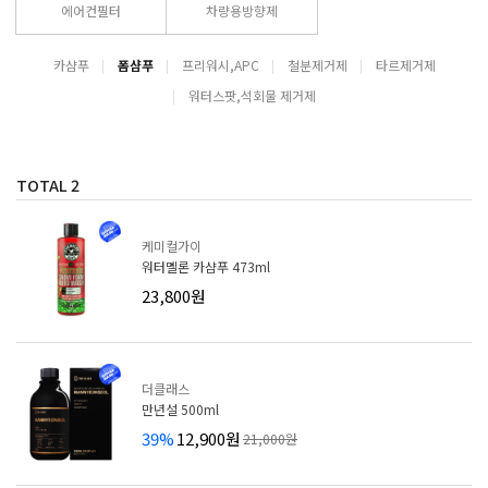
에어컨필터
차량용방향제
카샴푸
폼샴푸
프리워시,APC
철분제거제
타르제거제
워터스팟,석회물 제거제
TOTAL
2
케미컬가이
워터멜론 카샴푸 473ml
23,800원
더클래스
만년설 500ml
39%
12,900원
21,000원