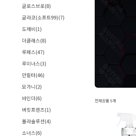
글로스브로(8)
글라코(소프트99)(7)
도깨비(1)
더클래스(8)
루페스(47)
루미너스(3)
만필터(46)
모가니(2)
바인더(6)
전체상품 5개
버킷프렌즈(1)
볼라솔루션(4)
소너스(6)