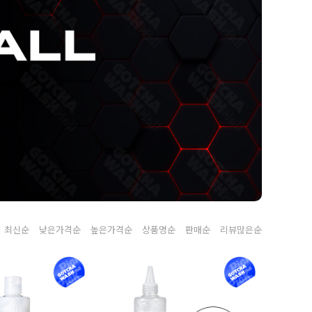
최신순
낮은가격순
높은가격순
상품명순
판매순
리뷰많은순