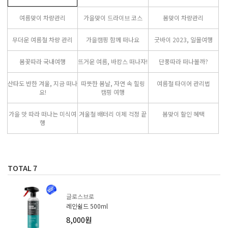
여름맞이 차량관리
가을맞이 드라이브 코스
봄맞이 차량관리
무더운 여름철 차량 관리
가을캠핑 함께 떠나요
굿바이 2023, 일몰여행
봄꽃따라 국내여행
뜨거운 여름, 바캉스 떠나자!
단풍따라 떠나볼까?
산타도 반한 겨울, 지금 떠나
따뜻한 봄날, 자연 속 힐링
여름철 타이어 관리법
요!
캠핑 여행
가을 맛 따라 떠나는 미식여
겨울철 배터리 이제 걱정 끝
봄맞이 할인 혜택
행
TOTAL
7
글로스브로
레인쉴드 500ml
8,000원