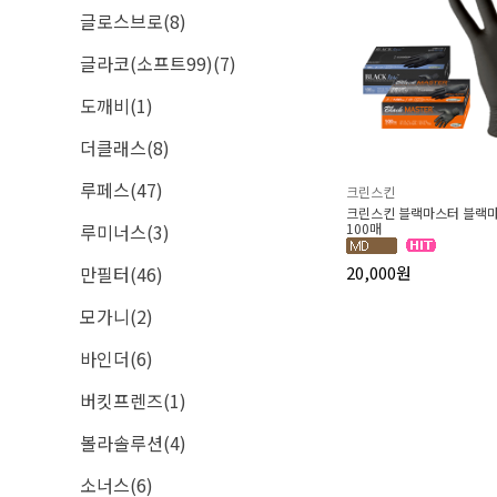
글로스브로(8)
글라코(소프트99)(7)
도깨비(1)
더클래스(8)
루페스(47)
크린스킨
크린스킨 블랙마스터 블랙
루미너스(3)
100매
만필터(46)
20,000원
모가니(2)
바인더(6)
버킷프렌즈(1)
볼라솔루션(4)
소너스(6)