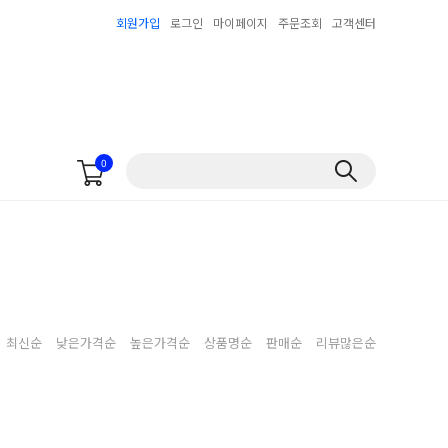
회원가입
로그인
마이페이지
주문조회
고객센터
0
최신순
낮은가격순
높은가격순
상품명순
판매순
리뷰많은순