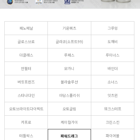
페노메날
기온쿼츠
그루밍
글로스브로
글라코(소프트99)
도깨비
더클래스
루페스
루미너스
만필터
모가니
바인더
버킷프렌즈
볼라솔루션
소너스
스타나다인
아담스폴리쉬
잇츠윈
오토브라이트다이렉트
오토글림
워크스터프
카프로
케미컬가이
크린스킨
터틀왁스
파이어볼
파워드래그